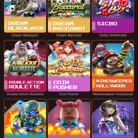
Dream Blackjack
Dream Baccarat
Sicbo IDNArcade
Double Action Roulette
Coin Pusher
Minesweeper Hollywood