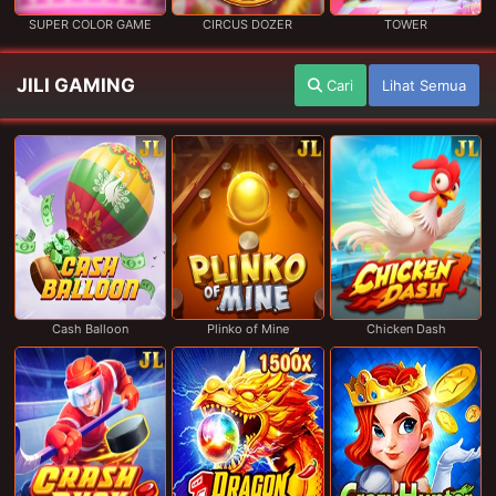
SUPER COLOR GAME
CIRCUS DOZER
TOWER
JILI GAMING
Cari
Lihat Semua
Cash Balloon
Plinko of Mine
Chicken Dash