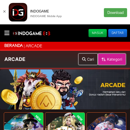
×
INDOGAME
Download
INDOGAME Mobile App
MASUK
DAFTAR
BERANDA
ARCADE
ARCADE
Cari
Kategori
NEW
NEW