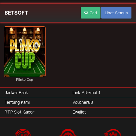
BETSOFT
Cari
Lihat Semua
Plinko Cup
Jadwal Bank
Link Alternatif
Tentang Kami
Voucher88
RTP Slot Gacor
Ewallet