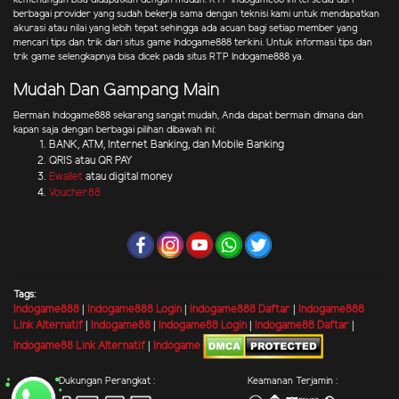
kemenangan bisa didapatkan dengan mudah. RTP Indogame88 ini tersedia dari
berbagai provider yang sudah bekerja sama dengan teknisi kami untuk mendapatkan
akurasi atau nilai yang lebih tepat sehingga ada acuan bagi setiap member yang
mencari tips dan trik dari situs game Indogame888 terkini. Untuk informasi tips dan
trik game selengkapnya bisa dicek pada situs RTP Indogame888 ya.
Mudah Dan Gampang Main
Bermain Indogame888 sekarang sangat mudah, Anda dapat bermain dimana dan
kapan saja dengan berbagai pilihan dibawah ini:
BANK, ATM, Internet Banking, dan Mobile Banking
QRIS atau QR PAY
Ewallet
atau digital money
Voucher88
Tags:
Indogame888
|
Indogame888 Login
|
Indogame888 Daftar
|
Indogame888
Link Alternatif
|
Indogame88
|
Indogame88 Login
|
Indogame88 Daftar
|
Indogame88 Link Alternatif
|
Indogame
Dukungan Perangkat :
Keamanan Terjamin :