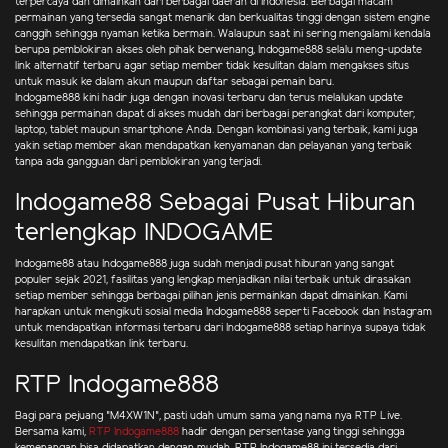
terpercaya dan dimainkan dari berbagai daerah di Indonesia. Berbagai macam
permainan yang tersedia sangat menarik dan berkualitas tinggi dengan sistem engine
canggih sehingga nyaman ketika bermain. Walaupun saat ini sering mengalami kendala
berupa pemblokiran akses oleh pihak berwenang, Indogame888 selalu meng-update
link alternatif terbaru agar setiap member tidak kesulitan dalam mengakses situs
untuk masuk ke dalam akun maupun daftar sebagai pemain baru.
Indogame888 kini hadir juga dengan inovasi terbaru dan terus melalukan update
sehingga permainan dapat di akses mudah dari berbagai perangkat dari komputer,
laptop, tablet maupun smartphone Anda. Dengan kombinasi yang terbaik, kami juga
yakin setiap member akan mendapatkan kenyamanan dan pelayanan yang terbaik
tanpa ada gangguan dari pemblokiran yang terjadi.
Indogame88 Sebagai Pusat Hiburan
terlengkap INDOGAME
Indogame88 atau Indogame888 juga sudah menjadi pusat hiburan yang sangat
populer sejak 2021, fasilitas yang lengkap menjadikan nilai terbaik untuk dirasakan
setiap member sehingga berbagai pilihan jenis permainkan dapat dimainkan. Kami
harapkan untuk mengikuti sosial media Indogame888 seperti Facebook dan Instagram
untuk mendapatkan informasi terbaru dari Indogame888 setiap harinya supaya tidak
kesulitan mendapatkan link terbaru.
RTP Indogame888
Bagi para pejuang "M4XW1N", pasti udah umum sama yang nama nya RTP Live.
Bersama kami,
RTP Indogame888
hadir dengan persentase yang tinggi sehingga