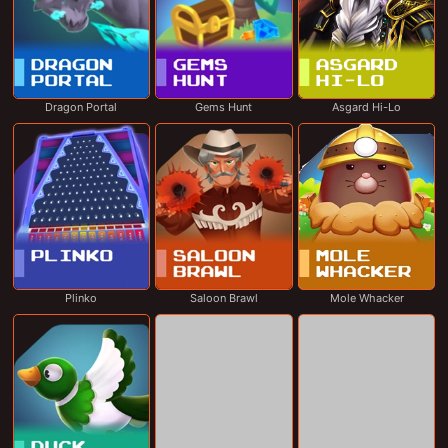
Dragon Portal
Gems Hunt
Asgard Hi-Lo
Plinko
Saloon Brawl
Mole Whacker