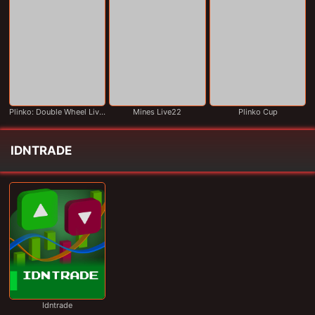
Plinko: Double Wheel Live22
Mines Live22
Plinko Cup
IDNTRADE
Idntrade