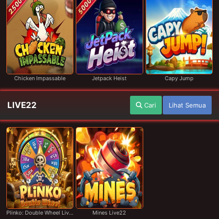
Chicken Impassable
Jetpack Heist
Capy Jump
LIVE22
Cari
Lihat Semua
Plinko: Double Wheel Live22
Mines Live22