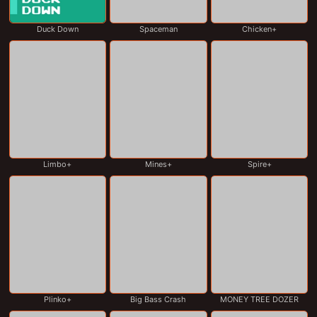
Duck Down
Spaceman
Chicken+
Limbo+
Mines+
Spire+
Plinko+
Big Bass Crash
MONEY TREE DOZER