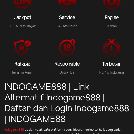
Jackpot
Service
Engine
100% Pasti Bayar
24 Jam Online
Terbaik
Rahasia
Responsible
Terbesar
Terjamin Aman
Untuk 18+
No. 1 di Indonesia
INDOGAME888 | Link
Alternatif Indogame888 |
Daftar dan Login Indogame888
| INDOGAME88
Indogame888
adalah salah satu platform resmi hiburan online terbaik yang sudah