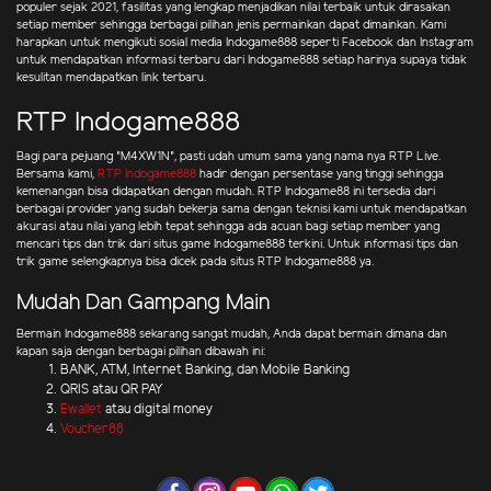
populer sejak 2021, fasilitas yang lengkap menjadikan nilai terbaik untuk dirasakan
setiap member sehingga berbagai pilihan jenis permainkan dapat dimainkan. Kami
harapkan untuk mengikuti sosial media Indogame888 seperti Facebook dan Instagram
untuk mendapatkan informasi terbaru dari Indogame888 setiap harinya supaya tidak
kesulitan mendapatkan link terbaru.
RTP Indogame888
Bagi para pejuang "M4XW1N", pasti udah umum sama yang nama nya RTP Live.
Bersama kami,
RTP Indogame888
hadir dengan persentase yang tinggi sehingga
kemenangan bisa didapatkan dengan mudah. RTP Indogame88 ini tersedia dari
berbagai provider yang sudah bekerja sama dengan teknisi kami untuk mendapatkan
akurasi atau nilai yang lebih tepat sehingga ada acuan bagi setiap member yang
mencari tips dan trik dari situs game Indogame888 terkini. Untuk informasi tips dan
trik game selengkapnya bisa dicek pada situs RTP Indogame888 ya.
Mudah Dan Gampang Main
Bermain Indogame888 sekarang sangat mudah, Anda dapat bermain dimana dan
kapan saja dengan berbagai pilihan dibawah ini:
BANK, ATM, Internet Banking, dan Mobile Banking
QRIS atau QR PAY
Ewallet
atau digital money
Voucher88