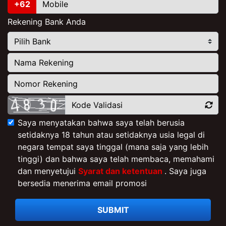
+62
Rekening Bank Anda
Saya menyatakan bahwa saya telah berusia
setidaknya 18 tahun atau setidaknya usia legal di
negara tempat saya tinggal (mana saja yang lebih
tinggi) dan bahwa saya telah membaca, memahami
dan menyetujui
Syarat dan ketentuan
. Saya juga
bersedia menerima email promosi
SUBMIT