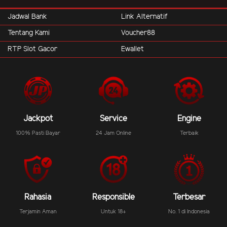
Jadwal Bank
Link Alternatif
Tentang Kami
Voucher88
RTP Slot Gacor
Ewallet
Jackpot
Service
Engine
100% Pasti Bayar
24 Jam Online
Terbaik
Rahasia
Responsible
Terbesar
Terjamin Aman
Untuk 18+
No. 1 di Indonesia